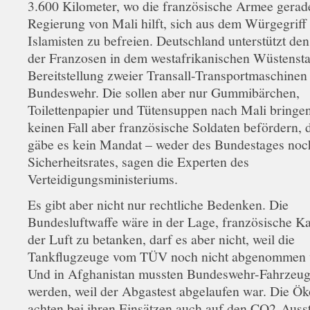
3.600 Kilometer, wo die französische Armee gerad
Regierung von Mali hilft, sich aus dem Würgegriff
Islamisten zu befreien. Deutschland unterstützt den
der Franzosen in dem westafrikanischen Wüstenstaa
Bereitstellung zweier Transall-Transportmaschinen
Bundeswehr. Die sollen aber nur Gummibärchen,
Toilettenpapier und Tütensuppen nach Mali bringen
keinen Fall aber französische Soldaten befördern, 
gäbe es kein Mandat – weder des Bundestages no
Sicherheitsrates, sagen die Experten des
Verteidigungsministeriums.
Es gibt aber nicht nur rechtliche Bedenken. Die
Bundesluftwaffe wäre in der Lage, französische Ka
der Luft zu betanken, darf es aber nicht, weil die
Tankflugzeuge vom TÜV noch nicht abgenommen 
Und in Afghanistan mussten Bundeswehr-Fahrzeuge 
werden, weil der Abgastest abgelaufen war. Die Ö
achten bei ihren Einsätzen auch auf den CO2-Auss