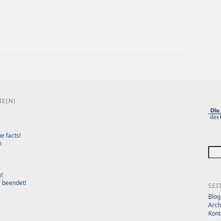
IE(N)
e facts!
n
o!
r beendet!
SEI
Blog
S
Arch
Kont