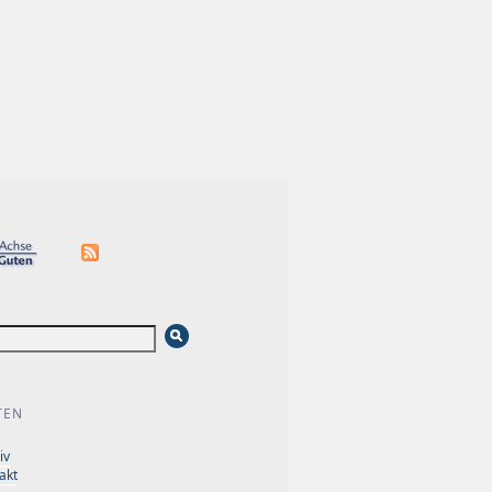
TEN
iv
akt