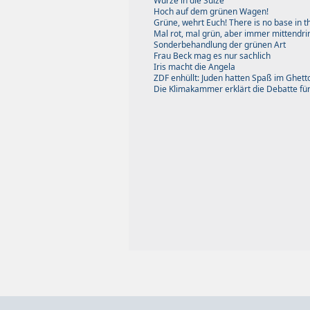
Würze in die Sülze
Hoch auf dem grünen Wagen!
Grüne, wehrt Euch! There is no base in th
Mal rot, mal grün, aber immer mittendri
Sonderbehandlung der grünen Art
Frau Beck mag es nur sachlich
Iris macht die Angela
ZDF enhüllt: Juden hatten Spaß im Ghett
Die Klimakammer erklärt die Debatte fü