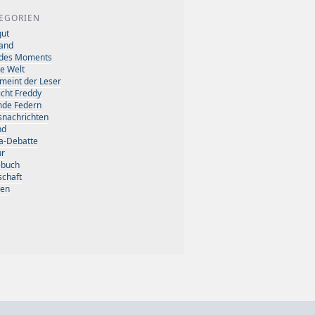
EGORIEN
ut
and
 des Moments
e Welt
meint der Leser
icht Freddy
mde Federn
nachrichten
nd
a-Debatte
ur
ebuch
schaft
sen