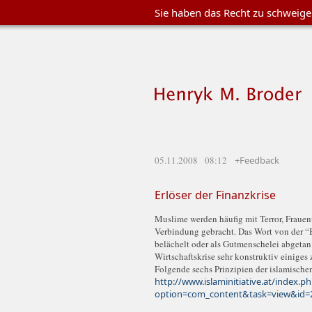
Sie haben das Recht zu schweig
05.11.2008 08:12
+Feedback
Erlöser der Finanzkrise
Muslime werden häufig mit Terror, Fraue
Verbindung gebracht. Das Wort von der “B
belächelt oder als Gutmenschelei abgetan
Wirtschaftskrise sehr konstruktiv einiges
Folgende sechs Prinzipien der islamische
http://www.islaminitiative.at/index.p
option=com_content&task=view&id=