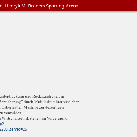
en. Henryk M. Broders Sparring-Arena
nunterdrückung und Rückständigkeit in
ereicherung” durch Multikulturalität wird eher
. Dabei hätten Muslime zur derzeitigen
 zu vermelden.
n Wirtschaftsethik stehen im Vordergrund:
hp?
228&Itemid=25