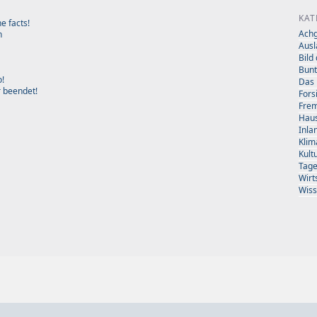
KAT
e facts!
Achg
n
Ausl
Bild
Bunt
o!
Das 
r beendet!
Fors
Fre
Haus
Inla
Klim
Kult
Tag
Wirt
Wis