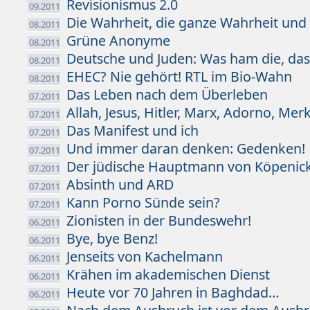
Revisionismus 2.0
09.2011
Die Wahrheit, die ganze Wahrheit und
08.2011
Grüne Anonyme
08.2011
Deutsche und Juden: Was ham die, das
08.2011
EHEC? Nie gehört! RTL im Bio-Wahn
08.2011
Das Leben nach dem Überleben
07.2011
Allah, Jesus, Hitler, Marx, Adorno, Mer
07.2011
Das Manifest und ich
07.2011
Und immer daran denken: Gedenken!
07.2011
Der jüdische Hauptmann von Köpenic
07.2011
Absinth und ARD
07.2011
Kann Porno Sünde sein?
07.2011
Zionisten in der Bundeswehr!
06.2011
Bye, bye Benz!
06.2011
Jenseits von Kachelmann
06.2011
Krähen im akademischen Dienst
06.2011
Heute vor 70 Jahren in Baghdad…
06.2011