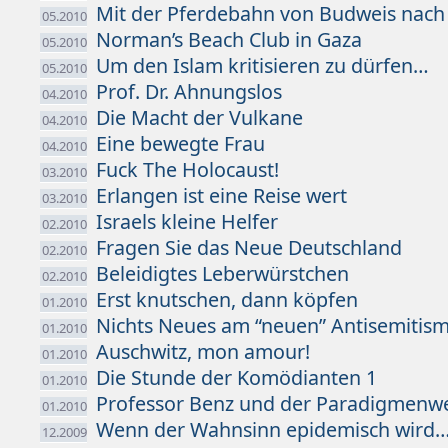
Mit der Pferdebahn von Budweis nach 
05.2010
Norman’s Beach Club in Gaza
05.2010
Um den Islam kritisieren zu dürfen…
05.2010
Prof. Dr. Ahnungslos
04.2010
Die Macht der Vulkane
04.2010
Eine bewegte Frau
04.2010
Fuck The Holocaust!
03.2010
Erlangen ist eine Reise wert
03.2010
Israels kleine Helfer
02.2010
Fragen Sie das Neue Deutschland
02.2010
Beleidigtes Leberwürstchen
02.2010
Erst knutschen, dann köpfen
01.2010
Nichts Neues am “neuen” Antisemitis
01.2010
Auschwitz, mon amour!
01.2010
Die Stunde der Komödianten 1
01.2010
Professor Benz und der Paradigmenw
01.2010
Wenn der Wahnsinn epidemisch wird
12.2009