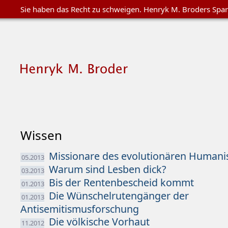
Sie haben das Recht zu schweigen. Henryk M. Broders Spa
Wissen
Missionare des evolutionären Human
05.2013
Warum sind Lesben dick?
03.2013
Bis der Rentenbescheid kommt
01.2013
Die Wünschelrutengänger der
01.2013
Antisemitismusforschung
Die völkische Vorhaut
11.2012