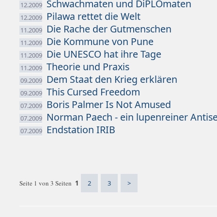
Schwachmaten und DiPLOmaten
12.2009
Pilawa rettet die Welt
12.2009
Die Rache der Gutmenschen
11.2009
Die Kommune von Pune
11.2009
Die UNESCO hat ihre Tage
11.2009
Theorie und Praxis
11.2009
Dem Staat den Krieg erklären
09.2009
This Cursed Freedom
09.2009
Boris Palmer Is Not Amused
07.2009
Norman Paech - ein lupenreiner Antis
07.2009
Endstation IRIB
07.2009
Seite 1 von 3 Seiten
1
2
3
>