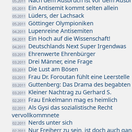
Nach dem Ausbruch ist vor dem Ausb
05.2011
Ein Antisemit kommt selten allein
05.2011
Lüders, der Lachsack
05.2011
Göttinger Olympioniken
05.2011
Lupenreine Antisemiten
04.2011
Ein Hoch auf die Wissenschaft!
04.2011
Deutschlands Next Super Irgendwas
04.2011
Ehrenwerte Ehrenbürger
03.2011
Drei Männer, eine Frage
03.2011
Die Lust am Bösen
03.2011
Frau Dr. Foroutan fühlt eine Leerstelle
03.2011
Guttenberg: Das Drama des begabten
03.2011
Kleiner Nachtrag zu Gerhard S.
03.2011
Frau Enkelmann mag es heimlich
02.2011
Als Gysi das sozialistische Recht
02.2011
vervollkommnete
Nerds unter sich
02.2011
Nur Freiherr zu sein, ist doch auch ga
02.2011