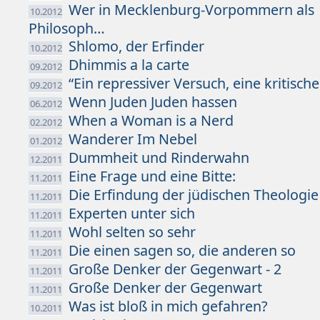
Wer in Mecklenburg-Vorpommern als
10.2012
Philosoph…
Shlomo, der Erfinder
10.2012
Dhimmis a la carte
09.2012
“Ein repressiver Versuch, eine kritisch
09.2012
Wenn Juden Juden hassen
06.2012
When a Woman is a Nerd
02.2012
Wanderer Im Nebel
01.2012
Dummheit und Rinderwahn
12.2011
Eine Frage und eine Bitte:
11.2011
Die Erfindung der jüdischen Theologie
11.2011
Experten unter sich
11.2011
Wohl selten so sehr
11.2011
Die einen sagen so, die anderen so
11.2011
Große Denker der Gegenwart - 2
11.2011
Große Denker der Gegenwart
11.2011
Was ist bloß in mich gefahren?
10.2011