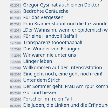
Gregor Gysi hat auch einen Doktor
02.2011
Bedrohte Geräusche
01.2011
Für das Vergessen!
01.2011
Frau Krämer staunt und die taz wunder
01.2011
„Der Wahnsinn, wenn er epidemisch w
01.2011
Für eine Handvoll Beifall
01.2011
Transparenz tooootaaaaal!
12.2010
Das Wunder von Erlangen
11.2010
Wir waren nie unter uns
11.2010
Länger leben
10.2010
Willkommen auf der Intensivstation
10.2010
Eine geht noch, eine geht noch rein!
09.2010
Unter dem Strich
09.2010
Der Sommer geht, Frau Amirpur kom
09.2010
Gut und besser
06.2010
Forscher im freien Fall
06.2010
Die Juden, die Linken und die Erfindu
06.2010