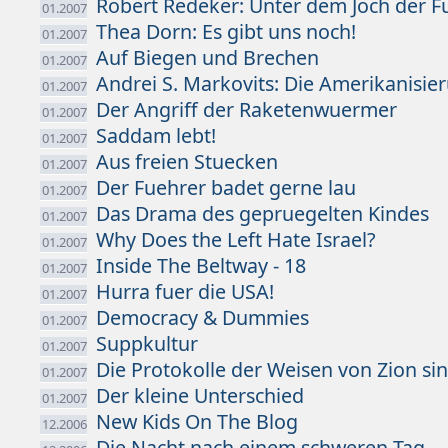
Robert Redeker: Unter dem Joch der F
01.2007
Thea Dorn: Es gibt uns noch!
01.2007
Auf Biegen und Brechen
01.2007
Andrei S. Markovits: Die Amerikanisi
01.2007
Der Angriff der Raketenwuermer
01.2007
Saddam lebt!
01.2007
Aus freien Stuecken
01.2007
Der Fuehrer badet gerne lau
01.2007
Das Drama des gepruegelten Kindes
01.2007
Why Does the Left Hate Israel?
01.2007
Inside The Beltway - 18
01.2007
Hurra fuer die USA!
01.2007
Democracy & Dummies
01.2007
Suppkultur
01.2007
Die Protokolle der Weisen von Zion sin
01.2007
Der kleine Unterschied
01.2007
New Kids On The Blog
12.2006
Die Nacht nach einem schweren Tag