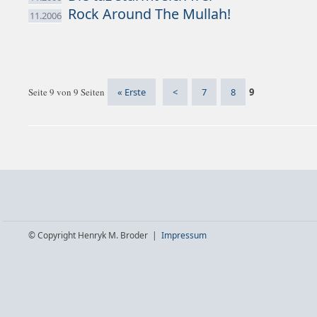
Rock Around The Mullah!
11.2006
Seite 9 von 9 Seiten
« Erste
<
7
8
9
© Copyright Henryk M. Broder |
Impressum