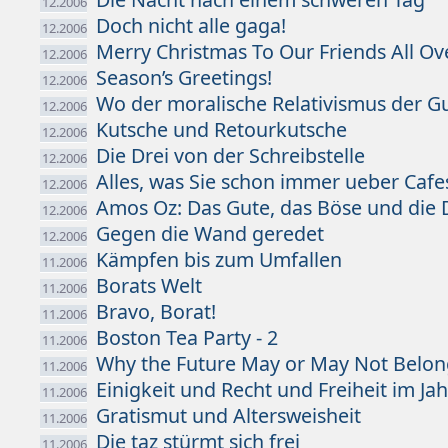
12.2006
Doch nicht alle gaga!
12.2006
Merry Christmas To Our Friends All O
12.2006
Season’s Greetings!
12.2006
Wo der moralische Relativismus der 
12.2006
Kutsche und Retourkutsche
12.2006
Die Drei von der Schreibstelle
12.2006
Alles, was Sie schon immer ueber Cafe
12.2006
Amos Oz: Das Gute, das Böse und di
12.2006
Gegen die Wand geredet
12.2006
Kämpfen bis zum Umfallen
11.2006
Borats Welt
11.2006
Bravo, Borat!
11.2006
Boston Tea Party - 2
11.2006
Why the Future May or May Not Belon
11.2006
Einigkeit und Recht und Freiheit im Ja
11.2006
Gratismut und Altersweisheit
11.2006
Die taz stürmt sich frei
11.2006