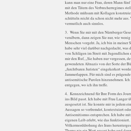
kann man nur eine Frau, deren Mann fünf 
mit den Tätern des Verbrecherregimes stel
Methode mühsam mit Kollagen konstruieren
schütteln reicht da schon nicht mehr aus.
vermutlich auch sinnlos.
3. Wenn Sie mir mit den Nürnberger Gese
veralbern, dann zeigen Sie nur, wie weni
Menschen vorgeht. Ja, ich bin in meiner S
habe sehr viel darüber nachgedacht, was 
von Schlägen im Streit mit Jugendlichen 
mir den Ruf, „Sie haben nur vergessen, de
gewendeten Altnazis von der Sorte der Bü
„furchtbaren Juristen“ eingekerkert worden
Jammerlappen. Für mich sind es prägende
antisemitische Parolen hinzunehmen. Ich 
entgegen, wo ich ihn treffe.
4. Kennzeichnend für Ihre Form des Journ
ins Bild passt. Ich habe mit Frau Langer 
ausgesetzt ist. Sie konnte mir in jedem ei
Aussagen so verfremdet, kontextuiert ode
Antisemitismus entsprechen. Ich habe mi
eigenen Leib erlebt, wie das funktioniert. 
Völkermorddrohung des Irans heruntergesp
Thema nie ein Wort gesagt habe und dann 