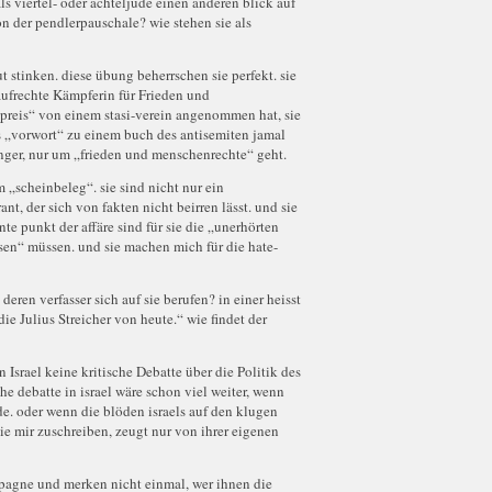
s viertel- oder achteljude einen anderen blick auf
on der pendlerpauschale? wie stehen sie als
ut stinken. diese übung beherrschen sie perfekt. sie
ufrechte Kämpferin für Frieden und
reis“ von einem stasi-verein angenommen hat, sie
s „vorwort“ zu einem buch des antisemiten jamal
langer, nur um „frieden und menschenrechte“ geht.
 „scheinbeleg“. sie sind nicht nur ein
ant, der sich von fakten nicht beirren lässt. und sie
te punkt der affäre sind für sie die „unerhörten
ssen“ müssen. und sie machen mich für die hate-
 deren verfasser sich auf sie berufen? in einer heisst
ie Julius Streicher von heute.“ wie findet der
in Israel keine kritische Debatte über die Politik des
che debatte in israel wäre schon viel weiter, wenn
e. oder wenn die blöden israels auf den klugen
sie mir zuschreiben, zeugt nur von ihrer eigenen
mpagne und merken nicht einmal, wer ihnen die