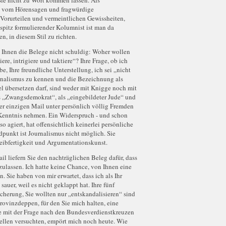
 Sie nicht zu Wort kommen lassen. Als
n vom Hörensagen und fragwürdige
f Vorurteilen und vermeintlichen Gewissheiten,
spitz formulierender Kolumnist ist man da
n, in diesem Stil zu richten.
be Ihnen die Belege nicht schuldig: Woher wollen
ere, intrigiere und taktiere“? Ihre Frage, ob ich
e, Ihre freundliche Unterstellung, ich sei „nicht
rnalismus zu kennen und die Bezeichnung als
tel übersetzen darf, sind weder mit Knigge noch mit
ls „Zwangsdemokrat“, als „eingebildeter Jude“ und
ner einzigen Mail unter persönlich völlig Fremden
 Kenntnis nehmen. Ein Widerspruch - und schon
o agiert, hat offensichtlich keinerlei persönliche
punkt ist Journalismus nicht möglich. Sie
chreibfertigkeit und Argumentationskunst.
l liefern Sie den nachträglichen Beleg dafür, dass
inzulassen. Ich hatte keine Chance, von Ihnen eine
 Sie haben von mir erwartet, dass ich als Ihr
sauer, weil es nicht geklappt hat. Ihre fünf
cherung, Sie wollten nur „entskandalisieren“ sind
Provinzdeppen, für den Sie mich halten, eine
ie mit der Frage nach den Bundesverdienstkreuzen
stellen versuchten, empört mich noch heute. Wie