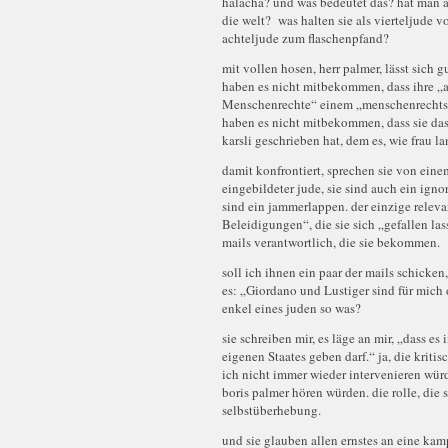
halacha? und was bedeutet das? hat man al
die welt? was halten sie als vierteljude v
achteljude zum flaschenpfand?
mit vollen hosen, herr palmer, lässt sich g
haben es nicht mitbekommen, dass ihre „a
Menschenrechte“ einem „menschenrechtsp
haben es nicht mitbekommen, dass sie da
karsli geschrieben hat, dem es, wie frau 
damit konfrontiert, sprechen sie von einem
eingebildeter jude, sie sind auch ein ignor
sind ein jammerlappen. der einzige relevan
Beleidigungen“, die sie sich „gefallen la
mails verantwortlich, die sie bekommen.
soll ich ihnen ein paar der mails schicken,
es: „Giordano und Lustiger sind für mich d
enkel eines juden so was?
sie schreiben mir, es läge an mir, „dass es 
eigenen Staates geben darf.“ ja, die kritis
ich nicht immer wieder intervenieren würd
boris palmer hören würden. die rolle, die 
selbstüberhebung.
und sie glauben allen ernstes an eine ka