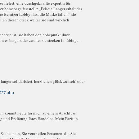
u liefert: eine durchgeknallte expertin für
r homepage feststellt: „Felicia Langer erhält das
e Besatzer-Lobby lässt die Maske fallen.“ sie
eiten diesen dreck weiter. sie sind wirklich
r erste ist: sie haben den höhepunkt ihrer
t es bergab. der zweite: sie stecken in tübingen
u langer solidarisiert. herzlichen glückwunsch! oder
027.php
sion kommt heute für mich zu einem Abschluss.
g und Erklärung Ihres Handelns. Mein Fazit in
 Sache, nein, Sie verurteilen Personen, die Sie