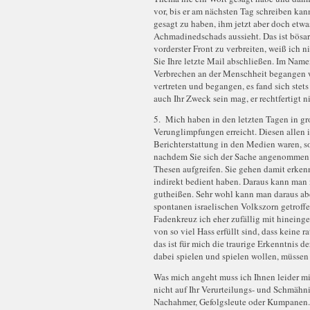
vor, bis er am nächsten Tag schreiben ka
gesagt zu haben, ihm jetzt aber doch etw
Achmadinedschads aussieht. Das ist bösart
vorderster Front zu verbreiten, weiß ich n
Sie Ihre letzte Mail abschließen. Im Name
Verbrechen an der Menschheit begangen w
vertreten und begangen, es fand sich stet
auch Ihr Zweck sein mag, er rechtfertigt 
5. Mich haben in den letzten Tagen in g
Verunglimpfungen erreicht. Diesen allen i
Berichterstattung in den Medien waren, so
nachdem Sie sich der Sache angenommen ha
Thesen aufgreifen. Sie gehen damit erkenn
indirekt bedient haben. Daraus kann man n
gutheißen. Sehr wohl kann man daraus abe
spontanen israelischen Volkszorn getroff
Fadenkreuz ich eher zufällig mit hineinger
von so viel Hass erfüllt sind, dass keine 
das ist für mich die traurige Erkenntnis d
dabei spielen und spielen wollen, müssen 
Was mich angeht muss ich Ihnen leider mit
nicht auf Ihr Verurteilungs- und Schmähni
Nachahmer, Gefolgsleute oder Kumpanen. 