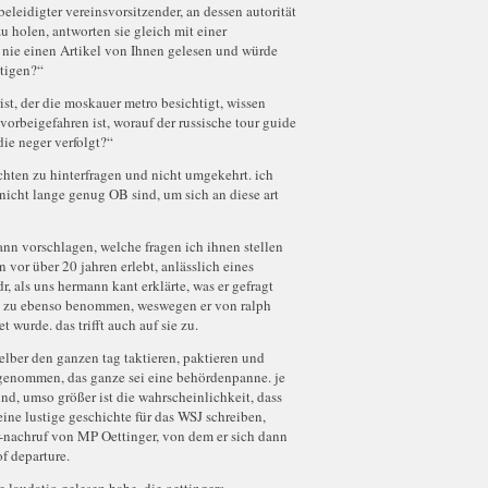
 beleidigter vereinsvorsitzender, an dessen autorität
zu holen, antworten sie gleich mit einer
h nie einen Artikel von Ihnen gelesen und würde
htigen?“
rist, der die moskauer metro besichtigt, wissen
vorbeigefahren ist, worauf der russische tour guide
ie neger verfolgt?“
ichten zu hinterfragen und nicht umgekehrt. ich
nicht lange genug OB sind, um sich an diese art
dann vorschlagen, welche fragen ich ihnen stellen
en vor über 20 jahren erlebt, anlässlich eines
r, als uns hermann kant erklärte, was er gefragt
und zu ebenso benommen, weswegen er von ralph
wurde. das trifft auch auf sie zu.
selber den ganzen tag taktieren, paktieren und
angenommen, das ganze sei eine behördenpanne. je
ind, umso größer ist die wahrscheinlichkeit, dass
eine lustige geschichte für das WSJ schreiben,
-nachruf von MP Oettinger, von dem er sich dann
of departure.