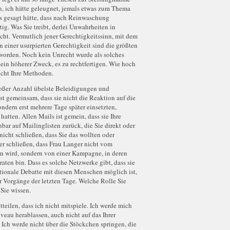
nn, ich hätte geleugnet, jemals etwas zum Thema
as gesagt hätte, dass nach Reinwaschung
ig. Was Sie treibt, derlei Unwahrheiten in
icht. Vermutlich jener Gerechtigkeitssinn, mit dem
n einer usurpierten Gerechtigkeit sind die größten
orden. Noch kein Unrecht wurde als solches
s ein höherer Zweck, es zu rechtfertigen. Wie hoch
nicht Ihre Methoden.
roßer Anzahl übelste Beleidigungen und
st gemeinsam, dass sie nicht die Reaktion auf die
ndern erst mehrere Tage später einsetzten,
tten. Allen Mails ist gemein, dass sie Ihre
bar auf Mailinglisten zurück, die Sie direkt oder
icht schließen, dass Sie das wollten oder
r schließen, dass Frau Langer nicht vom
en wird, sondern von einer Kampagne, in deren
aten bin. Dass es solche Netzwerke gibt, dass sie
rationale Debatte mit diesen Menschen möglich ist,
er Vorgänge der letzten Tage. Welche Rolle Sie
Sie wissen.
teilen, dass ich nicht mitspiele. Ich werde mich
veau herablassen, auch nicht auf das Ihrer
Ich werde nicht über die Stöckchen springen, die