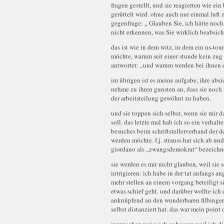
fragen gestellt, und sie reagierten wie ein
gerüttelt wird. ohne auch nur einmal luft 
gegenfrage: „ Glauben Sie, ich hätte noc
nicht erkennen, was Sie wirklich beabsic
das ist wie in dem witz, in dem ein us-tou
möchte, warum seit einer stunde kein zug 
antwortet: „und warum werden bei ihnen d
im übrigen ist es meine aufgabe, ihre abs
nehme zu ihren gunsten an, dass sie noch 
der arbeitsteilung gewöhnt zu haben.
und sie toppen sich selbst, wenn sie mir 
soll. das letzte mal hab ich so ein verhalt
besuches beim schriftstellerverband der dd
werden möchte. f.j. strauss hat sich ab 
giordano als „zwangsdemokrat“ bezeichnet 
sie werden es mir nicht glauben, weil sie 
intrigieren: ich habe in der tat anfangs 
mehr stellen an einem vorgang beteiligt s
etwas schief geht. und darüber wollte ich 
anknüpfend an den wunderbaren filbinger
selbst distanziert hat. das war mein point 