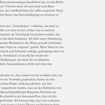
Konzentrationslager durchlitten hat, in eine Reihe
len? Und das muss ich nun nicht nach Ihrer
, das veröffentlichen Sie selbst ungeniert. Kopf
 Von Ihnen eine Entschuldigung zu erwarten ist
tzen den „Vierteljuden“ vorhalten, um mich zu
g Sie von dem wissen wollen, was in anderen
chulzeit als Vierteljude bezeichnet worden. Ich
das für mich bedeutete. Ich habe unter Androhung
meines Heimatortes das Weite gesucht und hinter
inen Vater zu vergasen“ gehört. Mein Vater ist von
tefisch und Schwerte verfolgt, gedemütigt und von
. Vermutlich ist das für Sie wieder der
 Erfahrungen, die mich davon abhalten,
habe Antisemitismus erlebt und trete ihm
alismus ist, dass immer nur das erwähnt wird, was
über die Vorwürfe gesprochen, denen sie nun
nzelnen Punkt schlüssig erklären, wie ihre
r umgedeutet wurden, dass sie der Definition von
t Ihrem Schreibfreund Benjamin Weinthal am
Er schreibt in der Jerusalem Post, dass ich die
ielt hätte. Ich beweise ihm, dass ich zu diesem
legt er mir so lange Thesen zur Stellungnahme