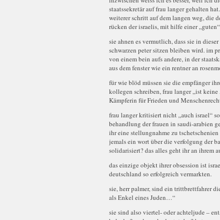
inzwischen weiss ich es besser, weil ich d
staatssekretär auf frau langer gehalten ha
weiterer schritt auf dem langen weg, die
rücken der israelis, mit hilfe einer „guten“
sie ahnen es vermutlich, dass sie in dieser
schwarzen peter sitzen bleiben wird. im pr
von einem bein aufs andere, in der staats
aus dem fenster wie ein rentner an rosenm
für wie blöd müssen sie die empfänger ihr
kollegen schreiben, frau langer „ist keine
Kämpferin für Frieden und Menschenrechte.
frau langer kritisiert nicht „auch israel“ 
behandlung der frauen in saudi-arabien g
ihr eine stellungnahme zu tschetschenien o
jemals ein wort über die verfolgung der ba
solidarisiert? das alles geht ihr an ihrem 
das einzige objekt ihrer obsession ist isra
deutschland so erfolgreich vermarkten.
sie, herr palmer, sind ein trittbrettfahrer 
als Enkel eines Juden…“
sie sind also viertel- oder achteljude – e