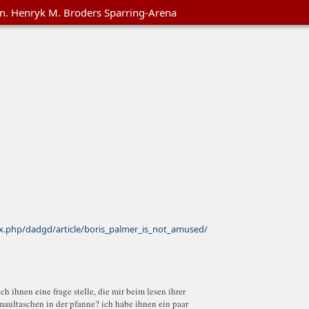
en. Henryk M. Broders Sparring-Arena
.php/dadgd/article/boris_palmer_is_not_amused/
ch ihnen eine frage stelle, die mir beim lesen ihrer
maultaschen in der pfanne? ich habe ihnen ein paar