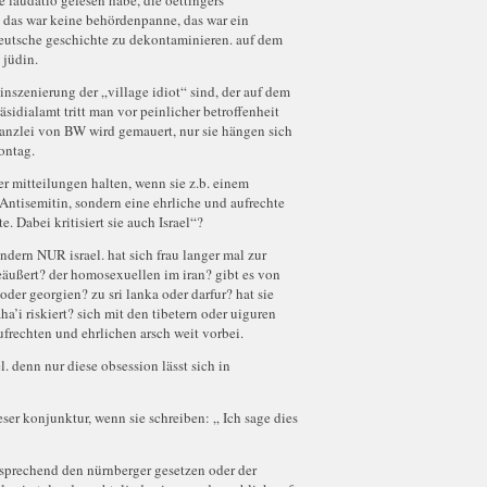
ie laudatio gelesen habe, die oettingers
t. das war keine behördenpanne, das war ein
 deutsche geschichte zu dekontaminieren. auf dem
 jüdin.
 inszenierung der „village idiot“ sind, der auf dem
äsidialamt tritt man vor peinlicher betroffenheit
kanzlei von BW wird gemauert, nur sie hängen sich
ontag.
er mitteilungen halten, wenn sie z.b. einem
 Antisemitin, sondern eine ehrliche und aufrechte
 Dabei kritisiert sie auch Israel“?
sondern NUR israel. hat sich frau langer mal zur
eäußert? der homosexuellen im iran? gibt es von
der georgien? zu sri lanka oder darfur? hat sie
ha’i riskiert? sich mit den tibetern oder uiguren
aufrechten und ehrlichen arsch weit vorbei.
el. denn nur diese obsession lässt sich in
dieser konjunktur, wenn sie schreiben: „ Ich sage dies
ntsprechend den nürnberger gesetzen oder der