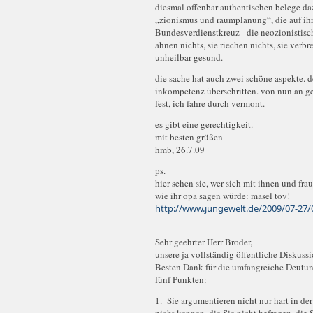
diesmal offenbar authentischen belege daz
„zionismus und raumplanung“, die auf ihre
Bundesverdienstkreuz - die neozionistisch
ahnen nichts, sie riechen nichts, sie verbr
unheilbar gesund.
die sache hat auch zwei schöne aspekte. de
inkompetenz überschritten. von nun an geh
fest, ich fahre durch vermont.
es gibt eine gerechtigkeit.
mit besten grüßen
hmb, 26.7.09
ps.
hier sehen sie, wer sich mit ihnen und fra
wie ihr opa sagen würde: masel tov!
http://www.jungewelt.de/2009/07-27/
Sehr geehrter Herr Broder,
unsere ja vollständig öffentliche Diskus
Besten Dank für die umfangreiche Deutun
fünf Punkten:
1. Sie argumentieren nicht nur hart in der