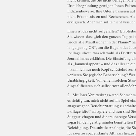
nicht kennen, die Sie nicht befragen, die
Urteilsbegründung genügen Ihnen Fakte
Indizienbeweise. Ihre Urteile basieren au
nicht Erkenntnissen und Recherchen. Als 
erfolgreich. Aber man sollte nicht versuche
Ihnen ist das nicht aufgefallen? Ich blei
Sie wissen, dass „ich den ganzen Tag pakti
„noch alle Maultaschen in der Pfanne“ hab
lange genug OB“, um die Regeln des Jou
„village idiot“, was ich wohl als Dorftrot
Journalismus erklärbar. Die Einstufung a
als „Jammerlappen“ – und das alles in ei
– kann ich nur noch Kopf schüttelnd zur
verlieren Sie jegliche Beherrschung? Wer s
Unabhängigkeit. Von einem solchen Stand
disqualifizieren sich selbst trotz aller S
2. Mit Ihrer Verurteilungs- und Schmähmai
es richtig war, mich nicht auf Ihr Spiel e
ausgewogene Berichterstattung zu erhalten.
„village idiot“ mitspiele und nun sind Sie 
Suggestivfragen und die treuherzige Versi
sogar für den geistig minder bemittelten 
Beleidigung. Die subtile Analogie, die S
für zwei zu spät enttarnte Altnazis herzu