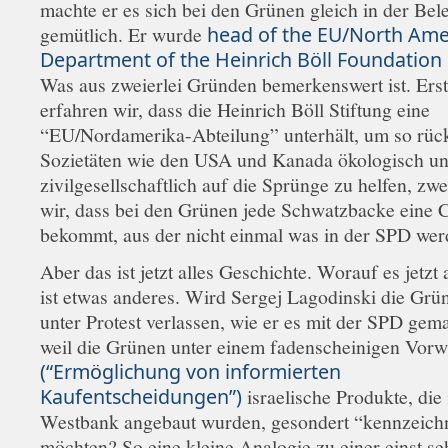
machte er es sich bei den Grünen gleich in der Bel
gemütlich. Er wurde
head of the EU/North Ame
Department of the Heinrich Böll Foundation 
Was aus zweierlei Gründen bemerkenswert ist. Ers
erfahren wir, dass die Heinrich Böll Stiftung eine
“EU/Nordamerika-Abteilung” unterhält, um so rüc
Sozietäten wie den USA und Kanada ökologisch u
zivilgesellschaftlich auf die Sprünge zu helfen, zwe
wir, dass bei den Grünen jede Schwatzbacke eine 
bekommt, aus der nicht einmal was in der SPD wer
Aber das ist jetzt alles Geschichte. Worauf es jetz
ist etwas anderes. Wird Sergej Lagodinski die Grü
unter Protest verlassen, wie er es mit der SPD gema
weil die Grünen unter einem fadenscheinigen Vor
(“Ermöglichung von informierten
Kaufentscheidungen”)
israelische Produkte, die 
Westbank angebaut wurden, gesondert “kennzeich
möchten? So eine kleine Analogie zu einer einst seh