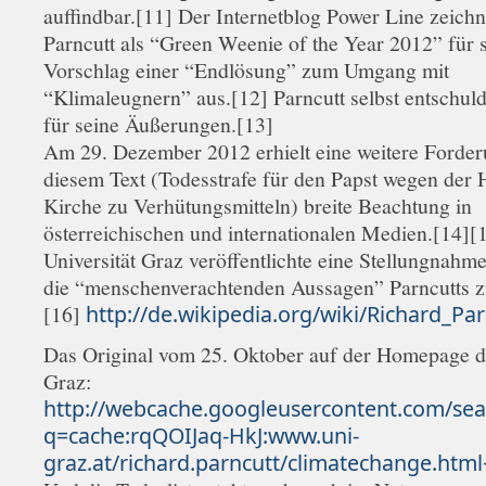
auffindbar.[11] Der Internetblog Power Line zeichn
Parncutt als “Green Weenie of the Year 2012” für 
Vorschlag einer “Endlösung” zum Umgang mit
“Klimaleugnern” aus.[12] Parncutt selbst entschuld
für seine Äußerungen.[13]
Am 29. Dezember 2012 erhielt eine weitere Forder
diesem Text (Todesstrafe für den Papst wegen der 
Kirche zu Verhütungsmitteln) breite Beachtung in
österreichischen und internationalen Medien.[14][
Universität Graz veröffentlichte eine Stellungnahme,
die “menschenverachtenden Aussagen” Parncutts z
[16]
http://de.wikipedia.org/wiki/Richard_Par
Das Original vom 25. Oktober auf der Homepage d
Graz:
http://webcache.googleusercontent.com/sea
q=cache:rqQOIJaq-HkJ:www.uni-
graz.at/richard.parncutt/climatechange.ht