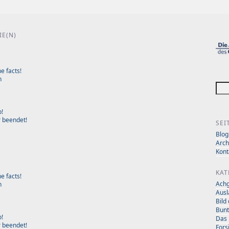
IE(N)
e facts!
n
o!
r beendet!
SEI
Blog
S
Arch
Kont
KAT
e facts!
Achg
n
Ausl
Bild
Bunt
o!
Das 
r beendet!
Fors