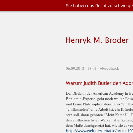
Sie haben das Recht zu schweig
06.09.2012 18:01
+Feedback
Warum Judith Butler den Ador
Der Direktor der American Academy in Ber
Benjamin-Experte, geht noch weiter. Er s
und keine Philosophin, der/die so “einflu
“einflussreich” eine Arbeit ist, ein Krite
sein soll, dann gehören “Mein Kampf”, “
den einflussreichsten Werken aller Zeiten
dem Maße durchgesetzt hat, wie sie es ve
http://www.welt.de/debatte/article1