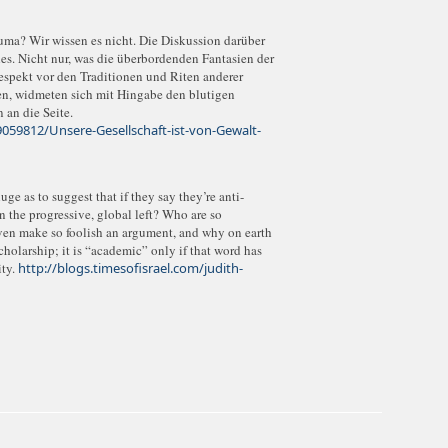
auma? Wir wissen es nicht. Die Diskussion darüber
hes. Nicht nur, was die überbordenden Fantasien der
Respekt vor den Traditionen und Riten anderer
n, widmeten sich mit Hingabe den blutigen
 an die Seite.
9059812/Unsere-Gesellschaft-ist-von-Gewalt-
e as to suggest that if they say they’re anti-
n the progressive, global left? Who are so
even make so foolish an argument, and why on earth
cholarship; it is “academic” only if that word has
ity.
http://blogs.timesofisrael.com/judith-