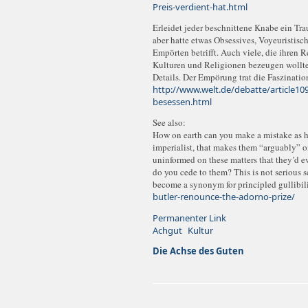
Preis-verdient-hat.html
Erleidet jeder beschnittene Knabe ein Tr
aber hatte etwas Obsessives, Voyeuristisc
Empörten betrifft. Auch viele, die ihren 
Kulturen und Religionen bezeugen wollte
Details. Der Empörung trat die Faszination
http://www.welt.de/debatte/article10
besessen.html
See also:
How on earth can you make a mistake as hug
imperialist, that makes them “arguably” o
uninformed on these matters that they’d 
do you cede to them? This is not serious s
become a synonym for principled gullibil
butler-renounce-the-adorno-prize/
Permanenter Link
Achgut
Kultur
Die Achse des Guten