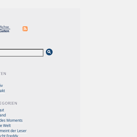
TEN
iv
akt
EGORIEN
ut
and
 des Moments
e Welt
meint der Leser
icht Freddy