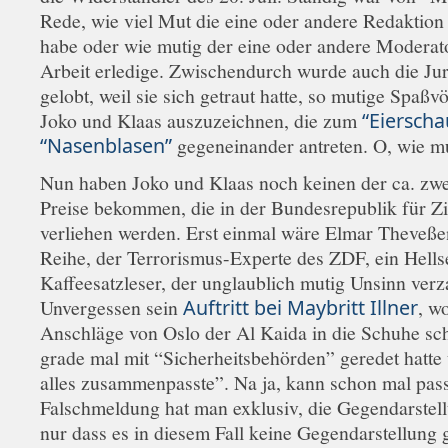
Rede, wie viel Mut die eine oder andere Redaktion
habe oder wie mutig der eine oder andere Moderat
Arbeit erledige. Zwischendurch wurde auch die Jur
gelobt, weil sie sich getraut hatte, so mutige Spaßv
Joko und Klaas auszuzeichnen, die zum
“Eierscha
“Nasenblasen”
gegeneinander antreten. O, wie m
Nun haben Joko und Klaas noch keinen der ca. zw
Preise bekommen, die in der Bundesrepublik für Z
verliehen werden. Erst einmal wäre Elmar Theveße
Reihe, der Terrorismus-Experte des ZDF, ein Hell
Kaffeesatzleser, der unglaublich mutig Unsinn verz
Unvergessen sein
Auftritt bei Maybritt Illner
, w
Anschläge von Oslo der Al Kaida in die Schuhe sch
grade mal mit “Sicherheitsbehörden” geredet hatte
alles zusammenpasste”. Na ja, kann schon mal pass
Falschmeldung hat man exklusiv, die Gegendarstel
nur dass es in diesem Fall keine Gegendarstellung 