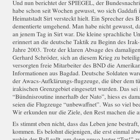
Und nun berichtet der SPIEGEL, der Bundesnachri
habe schon seit Wochen gewusst, wo sich Gaddafi i
Heimatstadt Sirt versteckt hielt. Ein Sprecher des
dementierte umgehend. Man habe nicht gewusst, d
an jenem Tag in Sirt war. Die kleine sprachliche Un
erinnert an die deutsche Taktik zu Beginn des Irak
Jahre 2003. Trotz der klaren Absage des damalige
Gerhard Schröder, sich an diesem Krieg zu beteilig
versorgten freie Mitarbeiter des BND die Amerikan
Informationen aus Bagdad. Deutsche Soldaten war
der Awacs-Aufklärungs-flugzeuge, die über dem tü
irakischen Grenzgebiet eingesetzt wurden. Das sei 
“Bündnisroutine innerhalb der Nato”, hiess es dam
seien die Flugzeuge “unbewaffnet”. Was so viel be
Wir erkunden nur die Ziele, den Rest machen die a
Es stimmt eben nicht, dass das Leben jene bestraft,
kommen. Es belohnt diejenigen, die erst einmal ab
wohin der Ball rollt, um dann umso lauter “Tor!” zu