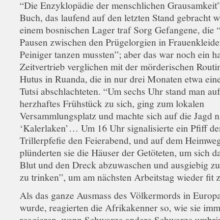
“Die Enzyklopädie der menschlichen Grausamkeit” 
Buch, das laufend auf den letzten Stand gebracht w
einem bosnischen Lager traf Sorg Gefangene, die 
Pausen zwischen den Prügelorgien in Frauenkleider
Peiniger tanzen mussten”; aber das war noch ein h
Zeitvertrieb verglichen mit der mörderischen Routi
Hutus in Ruanda, die in nur drei Monaten etwa ein
Tutsi abschlachteten. “Um sechs Uhr stand man au
herzhaftes Frühstück zu sich, ging zum lokalen
Versammlungsplatz und machte sich auf die Jagd 
‘Kalerlaken’… Um 16 Uhr signalisierte ein Pfiff de
Trillerpfefie den Feierabend, und auf dem Heimwe
plünderten sie die Häuser der Getöteten, um sich d
Blut und den Dreck abzuwaschen und ausgiebig zu
zu trinken”, um am nächsten Arbeitstag wieder fit z
Als das ganze Ausmass des Völkermords in Europ
wurde, reagierten die Afrikakenner so, wie sie im
reagieren, wenn Schwarze andere Schwarze umbrin