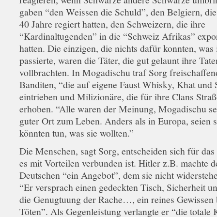
gaben “den Weissen die Schuld”, den Belgiern, di
40 Jahre regiert hatten, den Schweizern, die ihre
“Kardinaltugenden” in die “Schweiz Afrikas” expor
hatten. Die einzigen, die nichts dafür konnten, was
passierte, waren die Täter, die gut gelaunt ihre Tate
vollbrachten. In Mogadischu traf Sorg freischaffen
Banditen, “die auf eigene Faust Whisky, Khat und 
eintrieben und Milizionäre, die für ihre Clans Stra
erhoben. “Alle waren der Meinung, Mogadischu sei
guter Ort zum Leben. Anders als in Europa, seien s
könnten tun, was sie wollten.”
Die Menschen, sagt Sorg, entscheiden sich für das
es mit Vorteilen verbunden ist. Hitler z.B. machte 
Deutschen “ein Angebot”, dem sie nicht widersteh
“Er versprach einen gedeckten Tisch, Sicherheit 
die Genugtuung der Rache…, ein reines Gewissen
Töten”. Als Gegenleistung verlangte er “die totale 